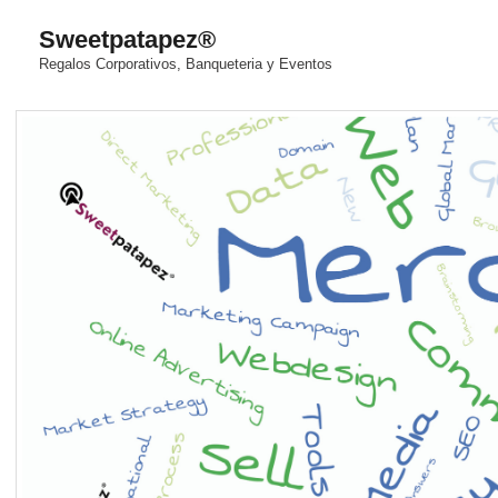
Saltar
Sweetpatapez®
al
Regalos Corporativos, Banqueteria y Eventos
contenido