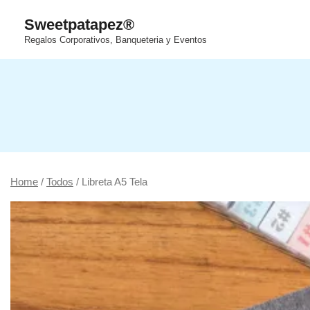
Saltar
Sweetpatapez®
al
Regalos Corporativos, Banqueteria y Eventos
contenido
Home
/
Todos
/ Libreta A5 Tela