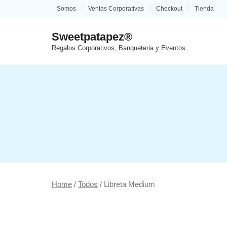
Saltar
Somos
Ventas Corporativas
Checkout
Tienda
al
contenido
Sweetpatapez®
Regalos Corporativos, Banqueteria y Eventos
Home
/
Todos
/ Libreta Medium