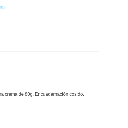
eos
obra crema de 80g. Encuadernación cosido.