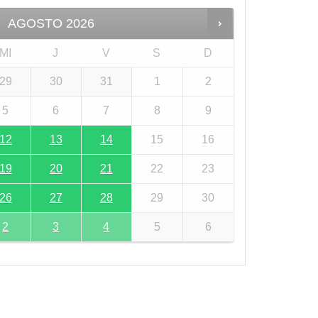
AGOSTO
2026
MI
J
V
S
D
29
30
31
1
2
5
6
7
8
9
12
13
14
15
16
19
20
21
22
23
26
27
28
29
30
2
3
4
5
6