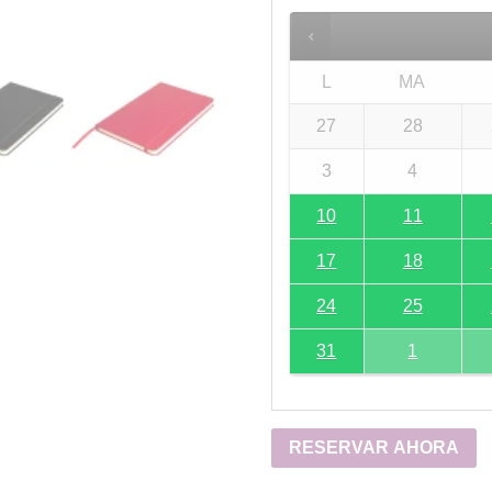
L
MA
27
28
3
4
10
11
17
18
24
25
31
1
RESERVAR AHORA