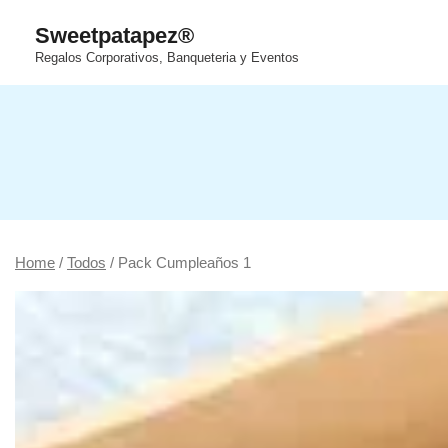
Saltar
Sweetpatapez®
al
Regalos Corporativos, Banqueteria y Eventos
contenido
Home
/
Todos
/ Pack Cumpleaños 1