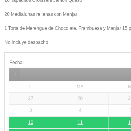
20 Tapaditos Croissant Jamon Queso
20 Medialunas rellenas con Manjar
1 Torta de Merengue de Chocolate, Frambuesa y Manjar 15 
No incluye despacho
Fecha
:
L
MA
M
27
28
2
3
4
10
11
1