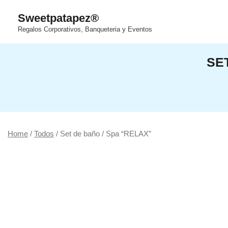
Saltar
Sweetpatapez®
al
Regalos Corporativos, Banqueteria y Eventos
contenido
SE
Home
/
Todos
/ Set de baño / Spa “RELAX”