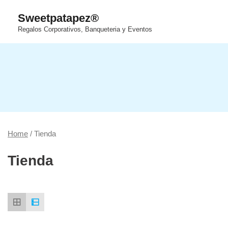
Saltar
Sweetpatapez®
al
Regalos Corporativos, Banqueteria y Eventos
contenido
Home
/ Tienda
Tienda